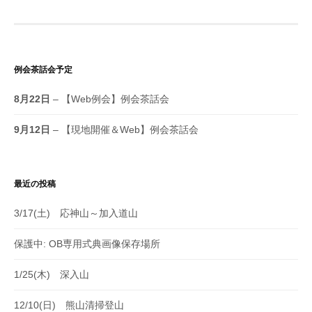
例会茶話会予定
8月22日
– 【Web例会】例会茶話会
9月12日
– 【現地開催＆Web】例会茶話会
最近の投稿
3/17(土) 応神山～加入道山
保護中: OB専用式典画像保存場所
1/25(木) 深入山
12/10(日) 熊山清掃登山