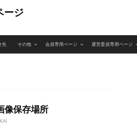
ページ
せ先
その他
会員専用ページ
運営委員専用ページ
典画像保存場所
KAI