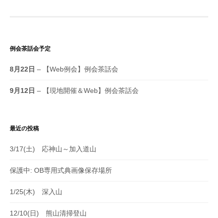
例会茶話会予定
8月22日
– 【Web例会】例会茶話会
9月12日
– 【現地開催＆Web】例会茶話会
最近の投稿
3/17(土) 応神山～加入道山
保護中: OB専用式典画像保存場所
1/25(木) 深入山
12/10(日) 熊山清掃登山