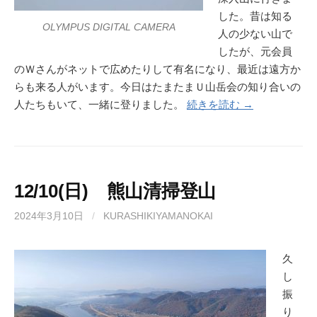
した。昔は知る
OLYMPUS DIGITAL CAMERA
人の少ない山で
したが、元会員
のＷさんがネットで広めたりして有名になり、最近は遠方か
らも来る人がいます。今日はたまたまＵ山岳会の知り合いの
人たちもいて、一緒に登りました。
続きを読む →
12/10(日) 熊山清掃登山
2024年3月10日
/
KURASHIKIYAMANOKAI
久
し
振
り