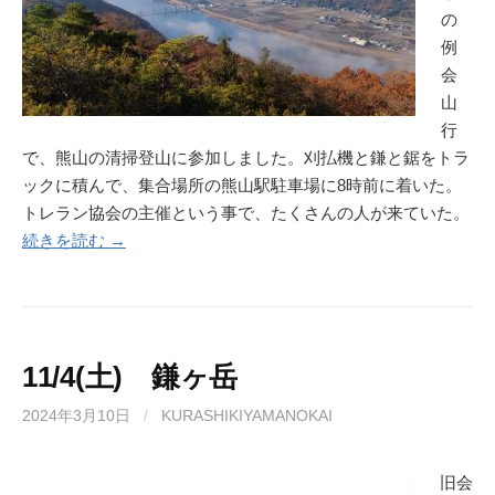
の
例
会
山
行
で、熊山の清掃登山に参加しました。刈払機と鎌と鋸をトラ
ックに積んで、集合場所の熊山駅駐車場に8時前に着いた。
トレラン協会の主催という事で、たくさんの人が来ていた。
続きを読む →
11/4(土) 鎌ヶ岳
2024年3月10日
/
KURASHIKIYAMANOKAI
旧会