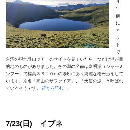
４
年
前
に
ネ
ッ
ト
で
台湾の現地登山ツアーのサイトを見ていたら一つだけ湖が目
的地のものがありました。その湖の名前は嘉明湖（ジャーミ
ンフー）で標高３３１０ｍの場所にあり綺麗な楕円形をして
います。別名「高山のサファイア」、「天使の涙」と呼ばれ
ているそうです。
続きを読む →
7/23(日) イブネ