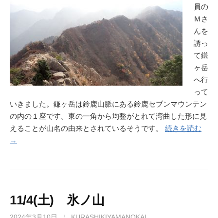
員の
Ｍさ
んを
誘っ
て鎌
ヶ岳
へ行
って
いきました。鎌ヶ岳は鈴鹿山脈にある鈴鹿セブンマウンテン
の内の１座です。東の一角から均整がとれて湾曲した形に見
えることが山名の由来とされているそうです。
続きを読む
→
11/4(土) 氷ノ山
2024年3月10日
/
KURASHIKIYAMANOKAI