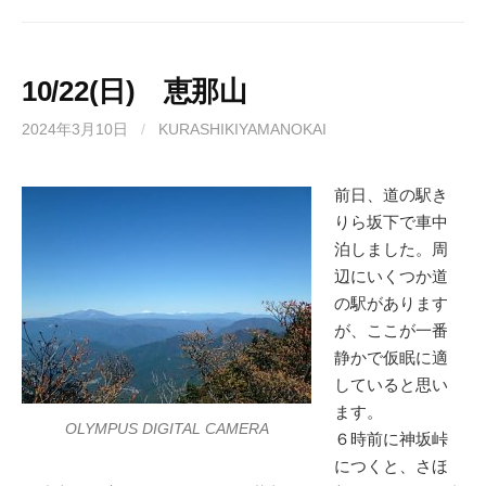
10/22(日) 恵那山
2024年3月10日
/
KURASHIKIYAMANOKAI
前日、道の駅き
りら坂下で車中
泊しました。周
辺にいくつか道
の駅があります
が、ここが一番
静かで仮眠に適
していると思い
ます。
OLYMPUS DIGITAL CAMERA
６時前に神坂峠
につくと、さほ