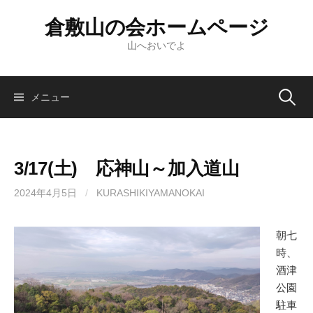
倉敷山の会ホームページ
山へおいでよ
メニュー
3/17(土) 応神山～加入道山
2024年4月5日
/
KURASHIKIYAMANOKAI
朝七
時、
酒津
公園
駐車