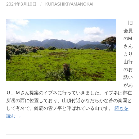
2024年3月10日
/
KURASHIKIYAMANOKAI
旧
会員
のM
さん
より
山行
のお
誘い
があ
り、Ｍさん提案のイブネに行っていきました。イブネは御在
所岳の西に位置しており、山頂付近がなだらかな苔の楽園と
して有名で、鈴鹿の雲ノ平と呼ばれている山です。
続きを
読む →