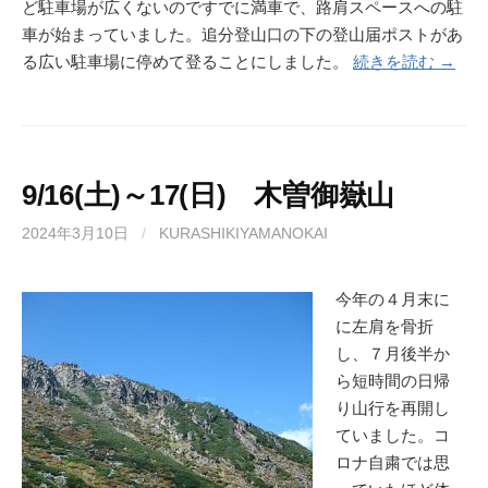
ど駐車場が広くないのですでに満車で、路肩スペースへの駐
車が始まっていました。追分登山口の下の登山届ポストがあ
る広い駐車場に停めて登ることにしました。
続きを読む →
9/16(土)～17(日) 木曽御嶽山
2024年3月10日
/
KURASHIKIYAMANOKAI
今年の４月末に
に左肩を骨折
し、７月後半か
ら短時間の日帰
り山行を再開し
ていました。コ
ロナ自粛では思