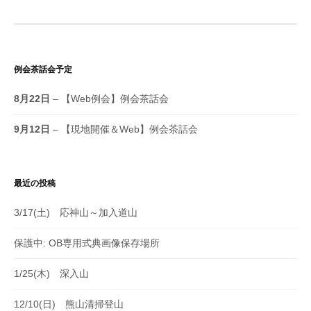
例会茶話会予定
8月22日
– 【Web例会】例会茶話会
9月12日
– 【現地開催＆Web】例会茶話会
最近の投稿
3/17(土) 応神山～加入道山
保護中: OB専用式典画像保存場所
1/25(木) 深入山
12/10(日) 熊山清掃登山