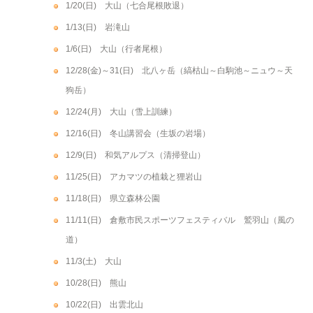
1/20(日) 大山（七合尾根敗退）
1/13(日) 岩滝山
1/6(日) 大山（行者尾根）
12/28(金)～31(日) 北八ヶ岳（縞枯山～白駒池～ニュウ～天
狗岳）
12/24(月) 大山（雪上訓練）
12/16(日) 冬山講習会（生坂の岩場）
12/9(日) 和気アルプス（清掃登山）
11/25(日) アカマツの植栽と狸岩山
11/18(日) 県立森林公園
11/11(日) 倉敷市民スポーツフェスティバル 鷲羽山（風の
道）
11/3(土) 大山
10/28(日) 熊山
10/22(日) 出雲北山