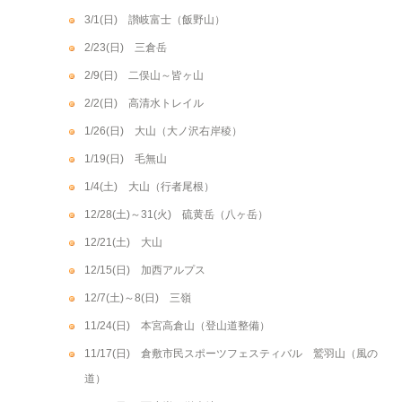
3/1(日) 讃岐富士（飯野山）
2/23(日) 三倉岳
2/9(日) 二俣山～皆ヶ山
2/2(日) 高清水トレイル
1/26(日) 大山（大ノ沢右岸稜）
1/19(日) 毛無山
1/4(土) 大山（行者尾根）
12/28(土)～31(火) 硫黄岳（八ヶ岳）
12/21(土) 大山
12/15(日) 加西アルプス
12/7(土)～8(日) 三嶺
11/24(日) 本宮高倉山（登山道整備）
11/17(日) 倉敷市民スポーツフェスティバル 鷲羽山（風の
道）