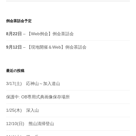
例会茶話会予定
8月22日
– 【Web例会】例会茶話会
9月12日
– 【現地開催＆Web】例会茶話会
最近の投稿
3/17(土) 応神山～加入道山
保護中: OB専用式典画像保存場所
1/25(木) 深入山
12/10(日) 熊山清掃登山