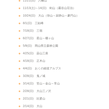
11/21(日) 八幡山
11/13(土)～14(日) 剣山（霧谷山荘泊）
10/24(日) 大山（弥山～寂静山～豪円山）
8/1(日) 三鈷峰
7/18(日) 三嶺
6/27(日) 星山～櫃ヶ山
5/9(日) 岡山県立森林公園
4/25(日) 蒜山三座
4/18(日) 正木山
4/4(日) おくの細道アルプス
3/28(日) 鬼ノ城
3/14(日) 笠山～金山～常山
2/28(日) 大山三ノ沢
2/21(日) 比婆山
2/14(日) 大山