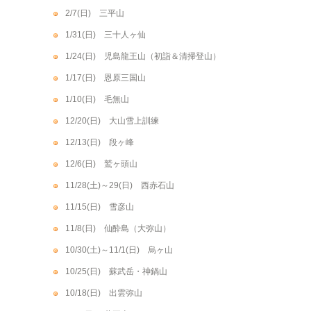
2/7(日) 三平山
1/31(日) 三十人ヶ仙
1/24(日) 児島龍王山（初詣＆清掃登山）
1/17(日) 恩原三国山
1/10(日) 毛無山
12/20(日) 大山雪上訓練
12/13(日) 段ヶ峰
12/6(日) 鷲ヶ頭山
11/28(土)～29(日) 西赤石山
11/15(日) 雪彦山
11/8(日) 仙酔島（大弥山）
10/30(土)～11/1(日) 烏ヶ山
10/25(日) 蘇武岳・神鍋山
10/18(日) 出雲弥山