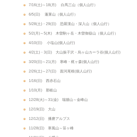
7/16(土)～18(月) 白馬三山（個人山行）
6/5(日) 蓬莱山（個人山行）
5/28(土)・29(日) 恐羅漢山・深入山（個人山行）
5/2(月)～5(木) 木曽駒ヶ岳・木曽御嶽山（個人山行）
4/10(日) 小塩山(個人山行)
4/2(土)・3(日) 大山振子沢・烏ヶ山カーラ谷(個人山行)
3/20(日)～21(月) 寒峰・梶ヶ森(個人山行)
2/26(土)～27(日) 面河尾根(個人山行)
1/16(日) 西赤石山
1/10(月) 那岐山
12/28(火)～31(金) 瑞牆山～金峰山
12/19(日) 大山
12/12(日) 播磨アルプス
11/28(日) 寒風山～笹ヶ峰