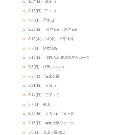
10/4(日) 蔵王山
9/13(日) 甲ヶ山
9/6(日) 琴平山
8/23(日) 東赤石山～西赤石山
8/13(木)～14(金) 初芽成谷
8/2(日) 諸鹿渓谷
7/19(日) 那岐の沢 蛇渕沢左俣コース
7/5(日) 和気アルプス
6/28(日) 深山公園
6/21(日) 貝殻山
6/14(日) 王子ヶ岳
6/7(日) 熊山
3/22(日) タカト山（鬼ヶ島）
3/15(日) 赤穂海浜ウォーク
3/8(日) 鬼山〜退治山