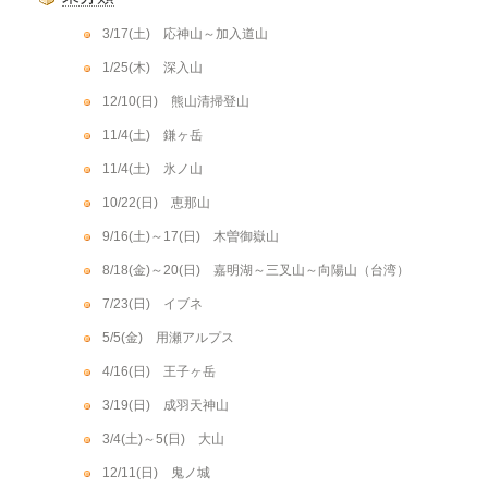
3/17(土) 応神山～加入道山
1/25(木) 深入山
12/10(日) 熊山清掃登山
11/4(土) 鎌ヶ岳
11/4(土) 氷ノ山
10/22(日) 恵那山
9/16(土)～17(日) 木曽御嶽山
8/18(金)～20(日) 嘉明湖～三叉山～向陽山（台湾）
7/23(日) イブネ
5/5(金) 用瀬アルプス
4/16(日) 王子ヶ岳
3/19(日) 成羽天神山
3/4(土)～5(日) 大山
12/11(日) 鬼ノ城