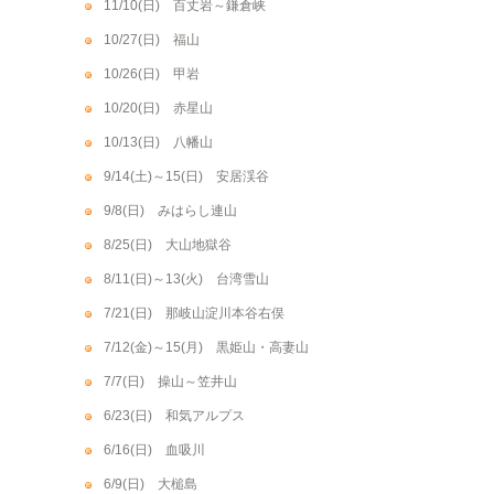
11/10(日) 百丈岩～鎌倉峡
10/27(日) 福山
10/26(日) 甲岩
10/20(日) 赤星山
10/13(日) 八幡山
9/14(土)～15(日) 安居渓谷
9/8(日) みはらし連山
8/25(日) 大山地獄谷
8/11(日)～13(火) 台湾雪山
7/21(日) 那岐山淀川本谷右俣
7/12(金)～15(月) 黒姫山・高妻山
7/7(日) 操山～笠井山
6/23(日) 和気アルプス
6/16(日) 血吸川
6/9(日) 大槌島