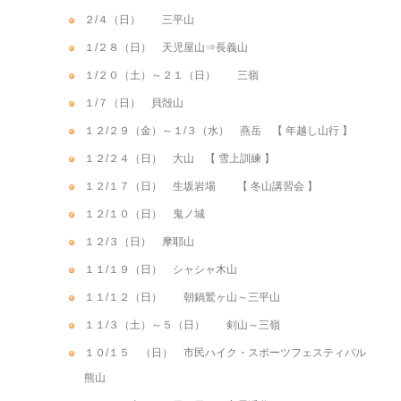
２/４（日） 三平山
１/２８（日） 天児屋山⇒長義山
１/２０（土）～２１（日） 三嶺
１/７（日） 貝殻山
１２/２９（金）～１/３（水） 燕岳 【 年越し山行 】
１２/２４（日） 大山 【 雪上訓練 】
１２/１７（日） 生坂岩場 【 冬山講習会 】
１２/１０（日） 鬼ノ城
１２/３（日） 摩耶山
１１/１９（日） シャシャ木山
１１/１２（日） 朝鍋鷲ヶ山～三平山
１１/３（土）～５（日） 剣山～三嶺
１０/１５ （日） 市民ハイク・スポーツフェスティバル
熊山