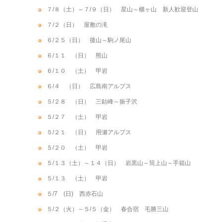
７/８（土）～７/９（日） 星山～櫃ヶ山 新人歓迎登山
７/２（日） 屋敷の滝
６/２５（日） 後山～駒ノ尾山
６/１１ （日） 熊山
６/１０ （土） 甲岩
６/４ （日） 広島南アルプス
５/２８ （日） 三鈷峰～振子沢
５/２７ （土） 甲岩
５/２１ （日） 用瀬アルプス
５/２０ （土） 甲岩
５/１３（土）～１４（日） 岩黒山～筒上山～手箱山
５/１３ （土） 甲岩
５/7 (日) 西赤石山
５/２（火）～５/５（金） 春合宿 毛勝三山