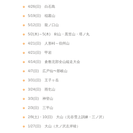
4/26(日) 白石島
5/19(日) 稲叢山
5/12(日) 龍ノ口山
5/2(木)～5(木) 剣山・黒笠山・塔ノ丸
4/21(日) 人形峠～伯州山
4/21(日) 甲岩
4/14(日) 倉敷北部全山縦走大会
4/7(日) 広戸仙〜那岐山
3/31(日) 王子ヶ岳
3/24(日) 雨乞山
3/3(日) 神登山
2/3(日) 三平山
2/9(土)・10(日) 大山（元谷雪上訓練・三ノ沢）
1/27(日) 大山（大ノ沢左岸稜）