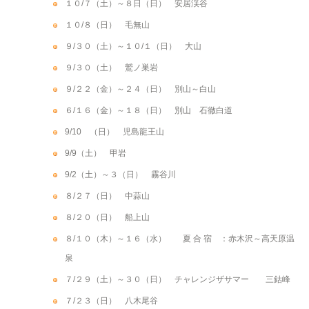
１０/７（土）～８日（日） 安居渓谷
１０/８（日） 毛無山
９/３０（土）～１０/１（日） 大山
９/３０（土） 鷲ノ巣岩
９/２２（金）～２４（日） 別山～白山
６/１６（金）～１８（日） 別山 石徹白道
9/10 （日） 児島龍王山
9/9（土） 甲岩
9/2（土）～３（日） 霧谷川
８/２７（日） 中蒜山
８/２０（日） 船上山
８/１０（木）～１６（水） 夏 合 宿 ：赤木沢～高天原温
泉
７/２９（土）～３０（日） チャレンジザサマー 三鈷峰
７/２３（日） 八木尾谷