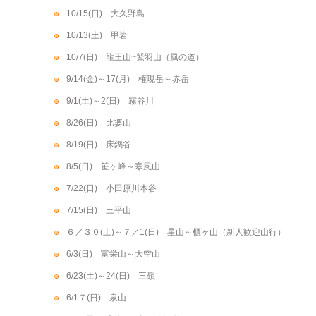
10/15(日) 大久野島
10/13(土) 甲岩
10/7(日) 龍王山~鷲羽山（風の道）
9/14(金)～17(月) 権現岳～赤岳
9/1(土)～2(日) 霧谷川
8/26(日) 比婆山
8/19(日) 床鍋谷
8/5(日) 笹ヶ峰～寒風山
7/22(日) 小田原川本谷
7/15(日) 三平山
６／３０(土)～７／1(日) 星山～櫃ヶ山（新人歓迎山行）
6/3(日) 富栄山～大空山
6/23(土)～24(日) 三嶺
6/1７(日) 泉山