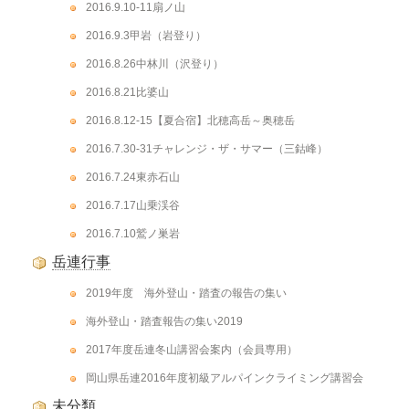
2016.9.10-11扇ノ山
2016.9.3甲岩（岩登り）
2016.8.26中林川（沢登り）
2016.8.21比婆山
2016.8.12-15【夏合宿】北穂高岳～奥穂岳
2016.7.30-31チャレンジ・ザ・サマー（三鈷峰）
2016.7.24東赤石山
2016.7.17山乗渓谷
2016.7.10鷲ノ巣岩
岳連行事
2019年度 海外登山・踏査の報告の集い
海外登山・踏査報告の集い2019
2017年度岳連冬山講習会案内（会員専用）
岡山県岳連2016年度初級アルパインクライミング講習会
未分類