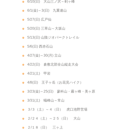
6/10(日) 大山三ノ沢～剣ヶ峰
6/1(金)～3(日) 九重連山
5/27(日) 広戸仙
5/20(日) 三草山～大坂山
5/13(日) 山陰ジオパークトレイル
5/6(日) 西赤石山
4/27(金)～30(月) 立山
4/22(日) 倉敷北部全山縦走大会
4/21(土) 甲岩
4/8(日) 王子ヶ岳（お花見ハイク）
3/23(金)～25(日) 蓼科山・霧ヶ峰・美ヶ原
3/31(土) 蟻峰山～常山
３/３（土）～４（日） 虎口池野営場
２/２４（土）～２５（日） 大山
２/１８（日） 三ヶ上