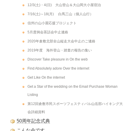
12/3(土)・4(日) 大山登山＆大山岡大小屋宿泊
7/16(土)～18(月) 白馬三山（個人山行）
信州の山小屋応援プロジェクト
5月度例会茶話会中止連絡
2020年倉敷北部全山縦走大会中止のご連絡
2019年度 海外登山・踏査の報告の集い
Discover Take pleasure in On the web
Find Absolutely adore Over the internet
Get Like On the internet
Get a Star of the wedding on the Email Purchase Woman
Listing
第12回倉敷市民スポーツフェスティバル山岳部ハイキング大
会詳細資料
50周年記念式典
こんな会です