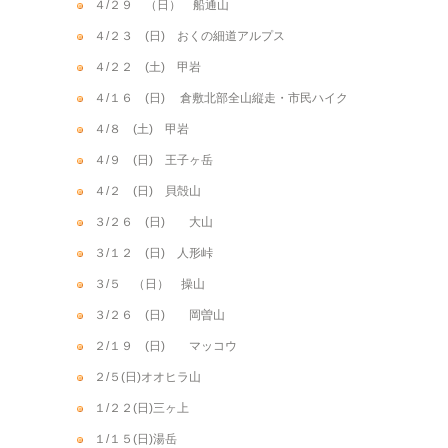
４/２９ （日） 船通山
４/２３ (日) おくの細道アルプス
４/２２ (土) 甲岩
４/１６ (日) 倉敷北部全山縦走・市民ハイク
４/８ (土) 甲岩
４/９ (日) 王子ヶ岳
４/２ (日) 貝殻山
３/２６ (日) 大山
３/１２ (日) 人形峠
３/５ （日） 操山
３/２６ (日) 岡曽山
２/１９ (日) マッコウ
２/５(日)オオヒラ山
１/２２(日)三ヶ上
１/１５(日)湯岳