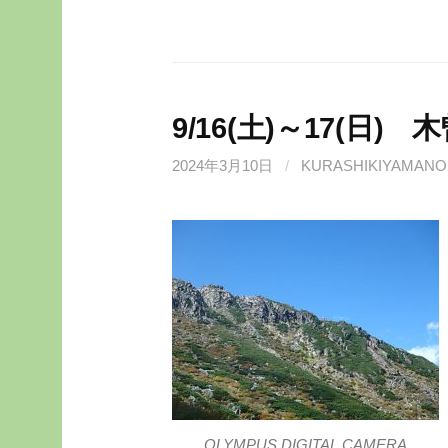
9/16(土)～17(日)
2024年3月10日
/
KURASHIKIYAMANO
OLYMPUS DIGITAL CAMERA