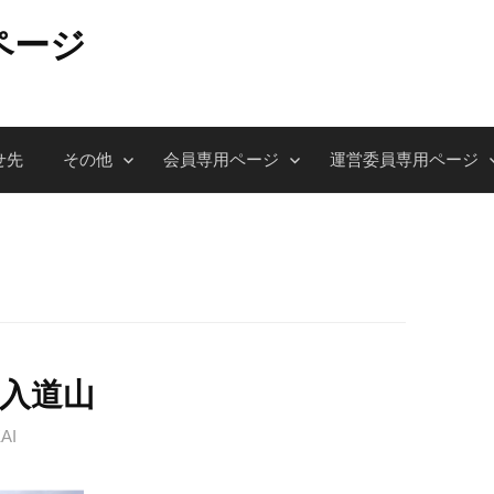
ページ
せ先
その他
会員専用ページ
運営委員専用ページ
加入道山
AI